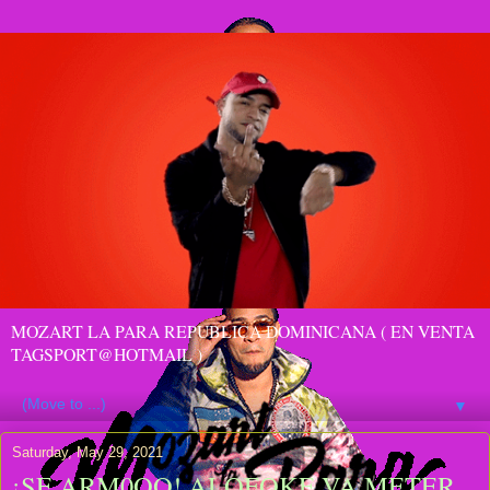
MOZART LA PARA REPUBLICA DOMINICANA ( EN VENTA
TAGSPORT@HOTMAIL )
▼
Saturday, May 29, 2021
¡SE ARM0OO! ALOFOKE VA METER